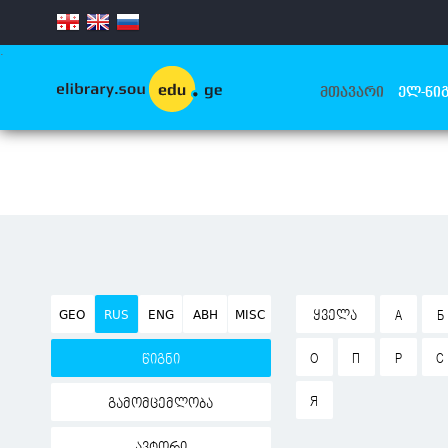
.
ᲛᲗᲐᲕᲐᲠᲘ
ᲔᲚ-ᲬᲘᲒ
GEO
RUS
ENG
ABH
MISC
ᲧᲕᲔᲚᲐ
А
Б
О
П
Р
С
წიგნი
Я
გამომცემლობა