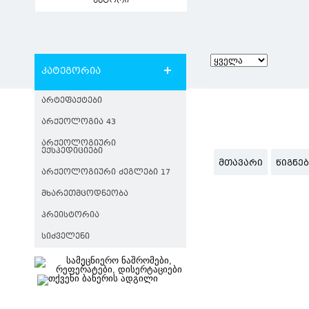
ავტორი
კატეგორია
ᲐᲠᲢᲔᲤᲐᲥᲢᲔᲑᲘ
ᲐᲠᲥᲔᲝᲚᲝᲒᲘᲐ 43
ᲐᲠᲥᲔᲝᲚᲝᲒᲘᲣᲠᲘ
ᲔᲥᲡᲞᲔᲓᲘᲪᲘᲔᲑᲘ
ᲛᲗᲐᲕᲐᲠᲘ
ᲬᲘᲒᲜᲔ
ᲐᲠᲥᲔᲝᲚᲝᲒᲘᲣᲠᲘ ᲫᲔᲒᲚᲔᲑᲘ 17
ᲛᲮᲐᲠᲔᲗᲛᲪᲝᲓᲜᲔᲝᲑᲐ
ᲞᲠᲔᲘᲡᲢᲝᲠᲘᲐ
ᲡᲘᲫᲕᲔᲚᲔᲜᲘ