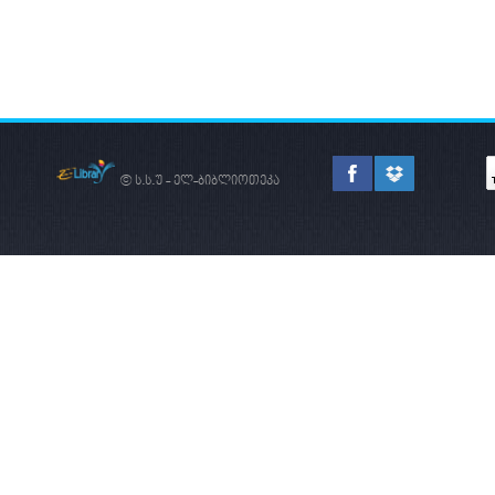
© ს.ს.უ - ელ-ბიბლიოთეკა