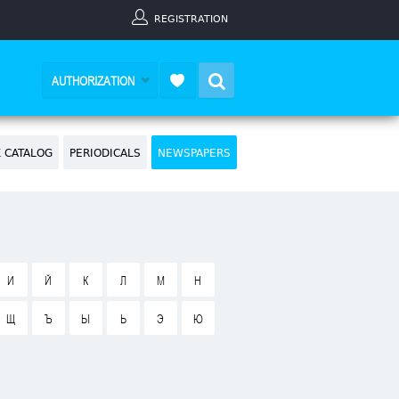
REGISTRATION
Search
AUTHORIZATION
 CATALOG
PERIODICALS
NEWSPAPERS
И
Й
К
Л
М
Н
Щ
Ъ
Ы
Ь
Э
Ю