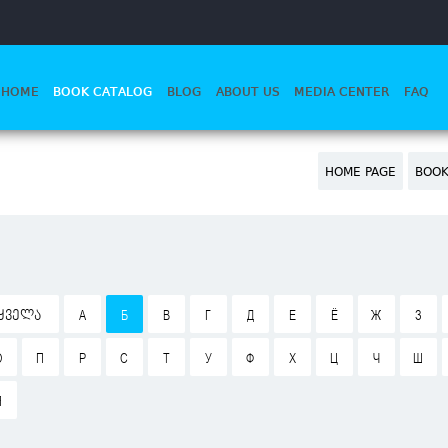
HOME
BOOK CATALOG
BLOG
ABOUT US
MEDIA CENTER
FAQ
HOME PAGE
BOOK
ᲧᲕᲔᲚᲐ
А
Б
В
Г
Д
Е
Ё
Ж
З
О
П
Р
С
Т
У
Ф
Х
Ц
Ч
Ш
Я