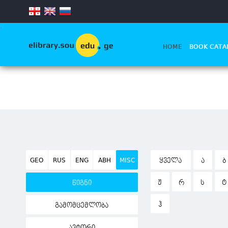
.
HOME
BOOK CATA
GEO
RUS
ENG
ABH
MISC
ᲧᲕᲔᲚᲐ
Ა
Ბ
Ჟ
Რ
Ს
Ტ
წიგნი
Ჰ
გამომცემლობა