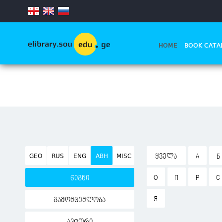
.
HOME
BOOK CATA
GEO
RUS
ENG
ABH
MISC
ᲧᲕᲔᲚᲐ
А
Б
О
П
Р
С
წიგნი
Я
გამომცემლობა