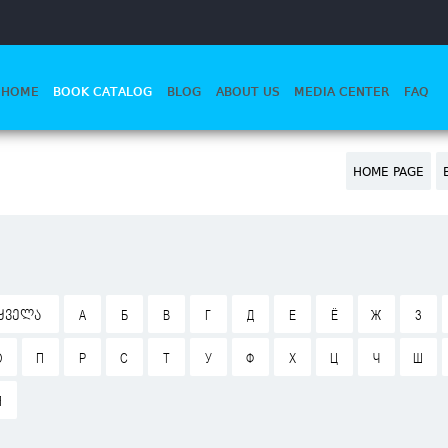
HOME
BOOK CATALOG
BLOG
ABOUT US
MEDIA CENTER
FAQ
HOME PAGE
ᲧᲕᲔᲚᲐ
А
Б
В
Г
Д
Е
Ё
Ж
З
О
П
Р
С
Т
У
Ф
Х
Ц
Ч
Ш
Я