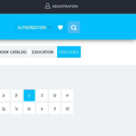
REGISTRATION
Search
AUTHORIZATION
BOOK CATALOG
EDUCATION
COLLEGES
И
Й
К
Л
М
Н
Щ
Ъ
Ы
Ь
Э
Ю