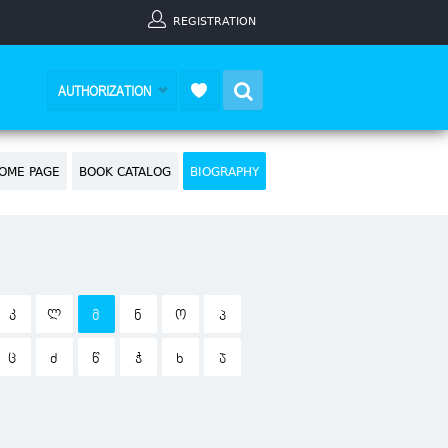
REGISTRATION
Search
AUTHORIZATION
OME PAGE
BOOK CATALOG
BIOGRAPHY
Კ
Ლ
Მ
Ნ
Ო
Პ
Ც
Ძ
Წ
Ჭ
Ხ
Ჯ