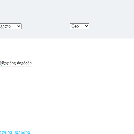
ᲣᲓᲛᲘᲕ ᲫᲘᲔᲑᲐᲨᲘ