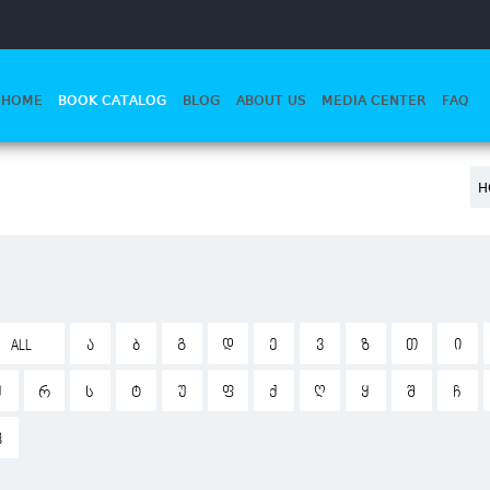
HOME
BOOK CATALOG
BLOG
ABOUT US
MEDIA CENTER
FAQ
H
ALL
Ა
Ბ
Გ
Დ
Ე
Ვ
Ზ
Თ
Ი
Ჟ
Რ
Ს
Ტ
Უ
Ფ
Ქ
Ღ
Ყ
Შ
Ჩ
Ჰ