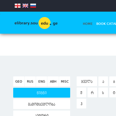
.
HOME
BOOK CATA
GEO
RUS
ENG
ABH
MISC
ᲧᲕᲔᲚᲐ
Ა
Ბ
Ჟ
Რ
Ს
Ტ
წიგნი
Ჰ
გამომცემლობა