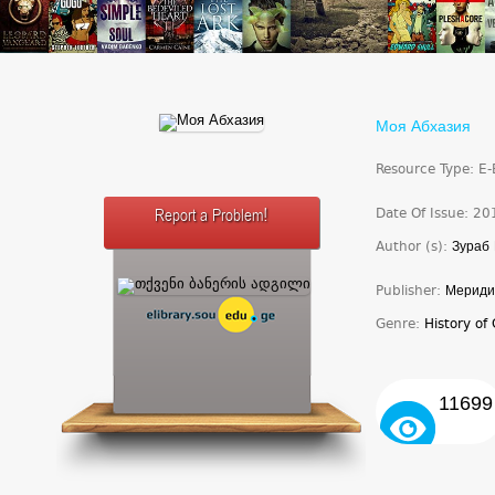
Моя Абхазия
Resource Type: E
Date Of Issue: 20
Report a Problem!
Author (s):
Зураб 
Publisher:
Мериди
Genre:
History of
11699