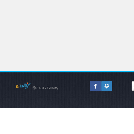
© S.S.U - E-Library