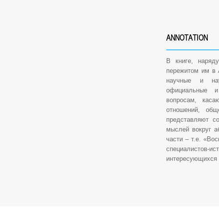
ANNOTATION
В книге, наряд
пережитом им в 
научные и нау
официальные и
вопросам, каса
отношений, общ
представляют со
мыслей вокруг а
части – т.е. «Во
специалистов-
интересующихся и