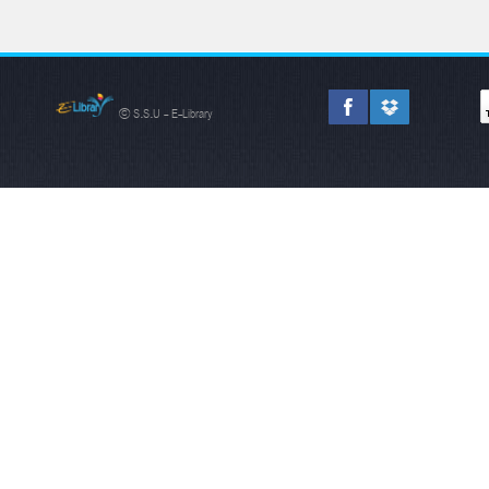
© S.S.U - E-Library