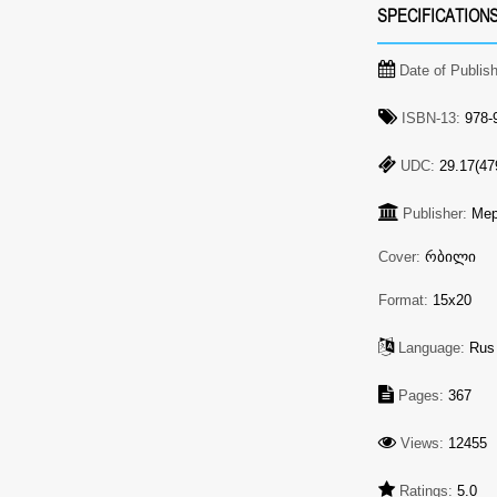
SPECIFICATION
Date of Publis
ISBN-13:
978-9
UDC:
29.17(47
Publisher:
Мер
Cover:
რბილი
Format:
15x20
Language:
Rus
Pages:
367
Views:
12455
Ratings:
5.0