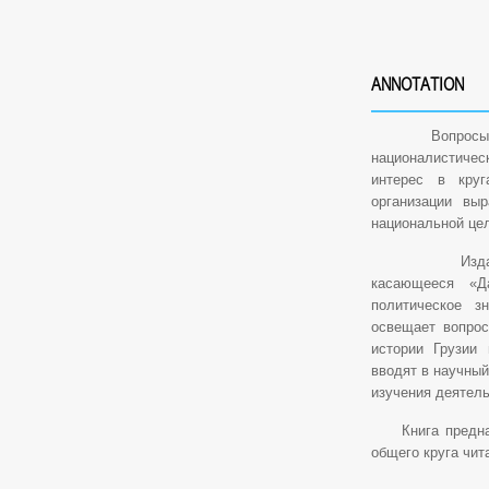
ANNOTATION
Вопросы со
националистиче
интерес в круг
организации вы
национальной це
Издание ист
касающееся «Д
политическое з
освещает вопрос
истории Грузии
вводят в научны
изучения деятел
Книга предназн
общего круга чит